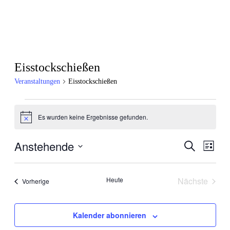
Eisstockschießen
Veranstaltungen
Eisstockschießen
Veranstaltungen
Es wurden keine Ergebnisse gefunden.
Hinweis
Anstehende
Veranstal
Veran
Suche
Liste
Ansic
Suche
Datum
Navig
wählen.
und
Heute
Nächste
Veranstaltungen
Vorherige
Ansichten
Veranstal
Navigati
Kalender abonnieren